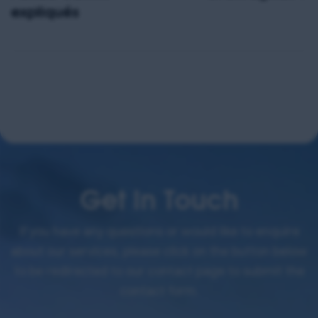
expliqués
Get In Touch
If you have any questions or would like to enquire
about our services, please click on the button below
to be redirected to our contact page to submit the
contact form.