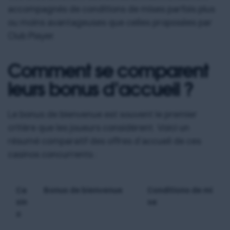
accompagnés de conditions de mises parfois plus
ou moins avantageuses que celles proposées par
Club Player.
Comment se comparent
leurs bonus d’accueil ?
Le bonus de bienvenue est souvent le premier
critère que les joueurs considèrent. Voici un
résumé comparatif des offres d’accueil de ces
casinos concurrents :
Ca
Bonus de bienvenue
Conditions de mi
sin
se
o