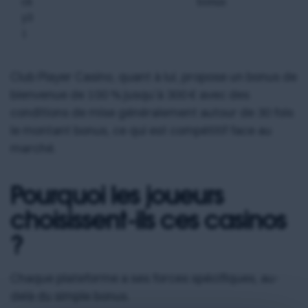
ck
bonus
y3
1
Club Player Casino, quant à lui, propose un bonus de
bienvenue de 100 % jusqu’à 300 € avec des
conditions de mise généralement autour de 30 fois
le montant bonus, ce qui est compétitif face au
marché.
Pourquoi les joueurs
choisissent-ils ces casinos
?
Chaque plateforme a ses forces spécifiques, au-
delà du simple bonus.