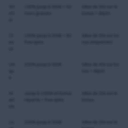
Wi
150% jusqu’à 300€ + 50
Mise de 30x sur le
nO
tours gratuits
bonus + dépôt
ui
Cr
100% jusqu’à 300€ + 50
Mise de 35x sur bo
es
free spins
nus uniquement
us
Uni
200% jusqu’à 500€
Mise de 40x sur bo
qu
nus + dépôt
e
M
Jusqu’à 1000€ en bonus
Mise de 30x sur le
ad
répartis + free spins
bonus
nix
Lu
200% jusqu’à 300€
Mise de 35x sur le