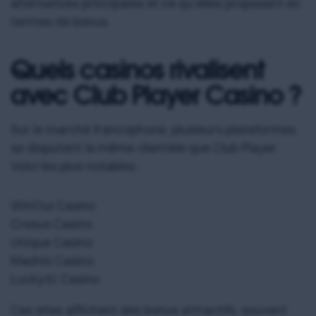
alternatives principales et ce qu’elles proposent en
termes de bonus.
Quels casinos rivalisent
avec Club Player Casino ?
Sur le marché francophone, plusieurs plateformes
se disputent la même clientèle que Club Player.
Voici les plus notables :
WinOui Casino
Cresus Casino
Unique Casino
Madnix Casino
Lucky31 Casino
Ces sites affichent des bonus attractifs, souvent