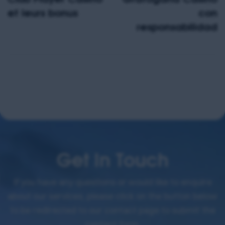
et leurs bonus
con
responsabilidad
Get In Touch
If you have any questions or would like to enquire
about our services, please click on the button below
to be redirected to our contact page to submit the
contact form.