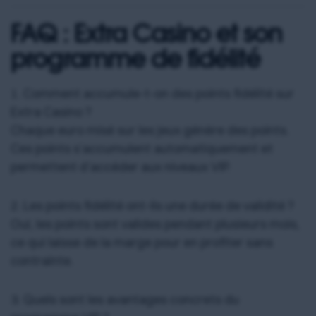
FAQ : Extra Casino et son
programme de fidélité
1. Comment accumule-t-on des points fidélité sur
Extra Casino ?
Chaque euro misé sur les jeux génère des points.
Ces points s’accumulent automatiquement et
permettent d’accéder aux niveaux VIP.
2. Les points fidélité ont-ils une durée de validité ?
Oui, les points sont valides pendant plusieurs mois,
ce qui laisse de la marge pour en profiter sans
contrainte.
3. Quels sont les avantages concrets du