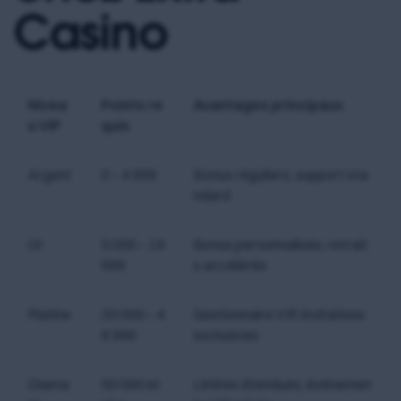
Casino
Nivea
Points re
Avantages principaux
u VIP
quis
Argent
0 – 4 999
Bonus réguliers, support sta
ndard
Or
5 000 – 19
Bonus personnalisés, retrait
999
s accélérés
Platine
20 000 – 4
Gestionnaire VIP, invitations
9 999
exclusives
Diama
50 000 et
Limites étendues, événemen