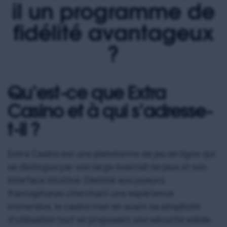
il un programme de
fidélité avantageux
?
Qu’est-ce que Extra
Casino et à qui s’adresse-
t-il ?
Extra Casino est une plateforme de jeu en ligne qui
se distingue par son large éventail de jeux et son
interface intuitive. Destiné aux joueurs
francophones cherchant une expérience
immersive, le casino met en avant sa simplicité
d’utilisation tout en proposant une sécurité solide.