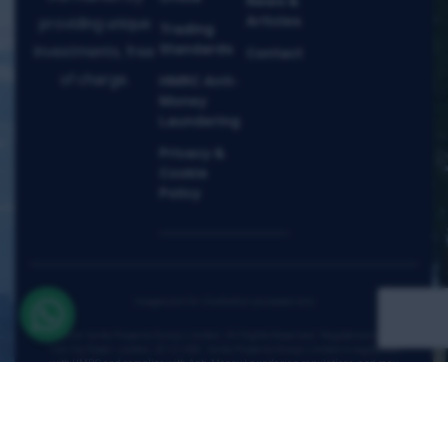
News &
Articles
providing unique
Trading
Standards
investments, free
Contact
of charge.
HMRC Anti-
Money
Laundering
Privacy &
Cookie
Policy
Images are for illustration purposes only
© 2026 Verta Property Group Limited. All Rights Reserved. Registered office:
128 City Road, London, EC1V 2NX. Verta Property Group Limited is registered
with HMRC and complies with Anti-Money Laundering regulations, and may
request identification and due diligence documents when progressing with a
property purchase. All information on this website is for illustrative purposes only
and should not be relied upon as financial, legal, or tax advice. Independent
advice should be sought from qualified professionals. Verta Property Group are
proud members of the Property Redress Scheme. Company Registration Number:
16304100.