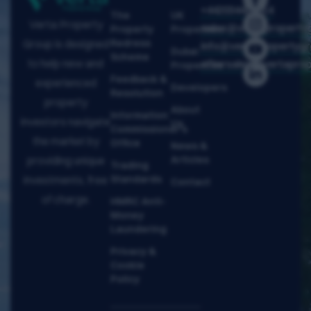
+442034429914
The
UK
Verta Property
sales@vertapropertyg
Property
Properties
Redress
Group is designed
info@vertapropertygr
Dubai
Scheme
to help new and
aftersales@vertaprop
Properties
Feedback &
experienced
Developers
Resolution
property
About
Information
investors navigate
Us
Commissioner's
the market by
Office
News &
Articles
providing unique
Trading
Standards
investments, free
Contact
of charge.
HMRC Anti-
Money
Laundering
Privacy &
Cookie
Policy