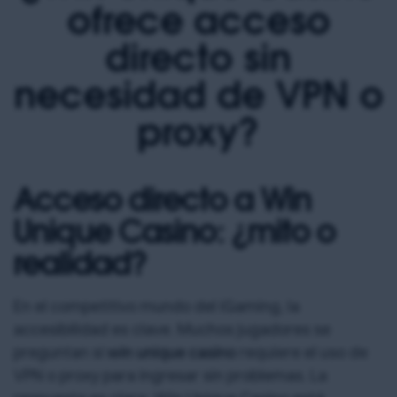
ofrece acceso
directo sin
necesidad de VPN o
proxy?
Acceso directo a Win
Unique Casino: ¿mito o
realidad?
En el competitivo mundo del iGaming, la
accesibilidad es clave. Muchos jugadores se
preguntan si
win unique casino
requiere el uso de
VPN o proxy para ingresar sin problemas. La