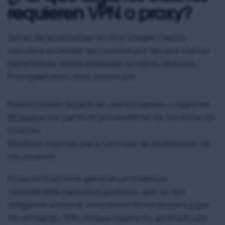
requieren VPN o proxy?
Antes de profundizar en Win Unique Casino,
conviene entender las razones por las que ciertas
plataformas online bloquean accesos directos.
Principalmente, esto ocurre por:
Restricciones legales en ciertos países o regiones
Bloqueos por parte de proveedores de servicios de
internet
Medidas internas para controlar la localización de
los usuarios
Estas limitaciones generan un malestar
considerable para los jugadores, que se ven
obligados a buscar soluciones técnicas para jugar.
Sin embargo, Win Unique Casino ha apostado por