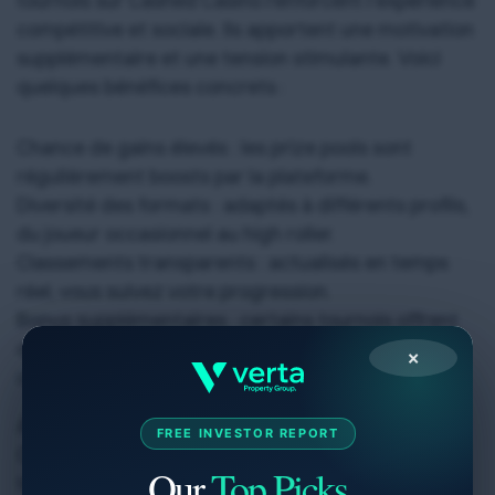
tournois sur Cashed Casino renforcent l’expérience
compétitive et sociale. Ils apportent une motivation
supplémentaire et une tension stimulante. Voici
quelques bénéfices concrets :
Chance de gains élevés : les prize pools sont
régulièrement boosts par la plateforme.
Diversité des formats : adaptés à différents profils,
du joueur occasionnel au high roller.
Classements transparents : actualisés en temps
réel, vous suivez votre progression.
Bonus supplémentaires : certains tournois offrent
des free spins ou cashback en plus des gains en
×
cash.
À noter que, par rapport à la moyenne du marché,
FREE INVESTOR REPORT
Cashed propose une interface claire et des
Our
Top Picks
tournois souvent renouvelés, ce qui dynamise