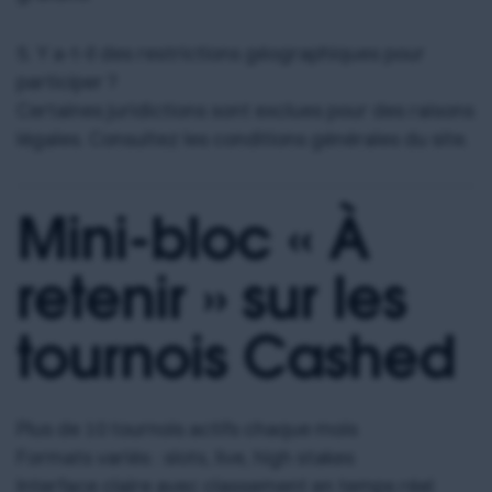
5. Y a-t-il des restrictions géographiques pour
participer ?
Certaines juridictions sont exclues pour des raisons
légales. Consultez les conditions générales du site.
Mini-bloc « À
retenir » sur les
tournois Cashed
Plus de 10 tournois actifs chaque mois
Formats variés : slots, live, high stakes
Interface claire avec classement en temps réel