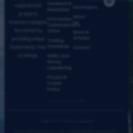
Feedback &
experienced
Developers
Resolution
property
About
Information
investors navigate
Us
Commissioner's
the market by
Office
News &
Articles
providing unique
Trading
Standards
investments, free
Contact
of charge.
HMRC Anti-
Money
Laundering
Privacy &
Cookie
Policy
Images are for illustration purposes only
© 2026 Verta Property Group Limited. All Rights Reserved. Registered office: