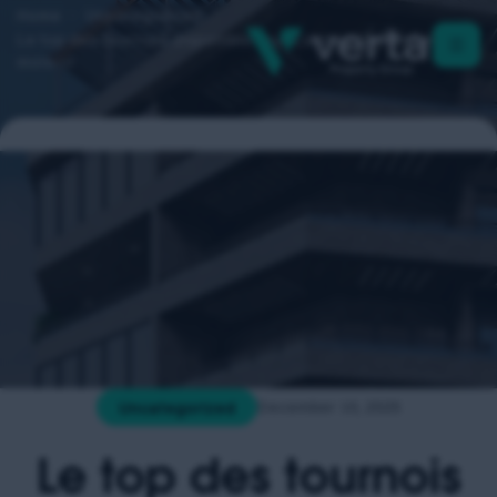
Home
Uncategorized
Le top des tournois disponibles sur Cashed Casino ce
mois-ci
December 10, 2025
Uncategorized
Le top des tournois