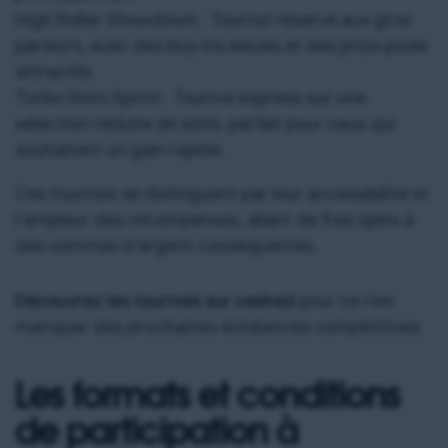
High Roller Showdown : Tournoi réservé aux gros
parieurs, avec des buy-ins élevés et des prize pools
attractifs.
Turbo Slots Sprint : Tournoi express sur une
sélection réduite de slots, parfait pour ceux qui
souhaitent un gain rapide.
Ces tournois se distinguent par leur accessibilité et
l’ampleur des récompenses, allant de free spins à
des sommes d’argent conséquentes.
Découvrez les tournois sur cashed
pour ne rien
manquer des prochaines échéances compétitives.
Les formats et conditions
de participation à