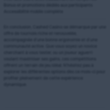
Bonus et promotions dédiés aux participants
Accessibilité mobile complète
En conclusion, Cashed Casino se démarque par une
offre de tournois riche et renouvelée,
accompagnée d’une bonne ergonomie et d’une
communauté active. Que vous soyez un novice
cherchant à vous tester, ou un joueur aguerri
voulant maximiser ses gains, ces compétitions
offrent un terrain de jeu idéal. N’hésitez pas à
explorer les différentes options dès ce mois-ci pour
profiter pleinement de cette expérience
dynamique.