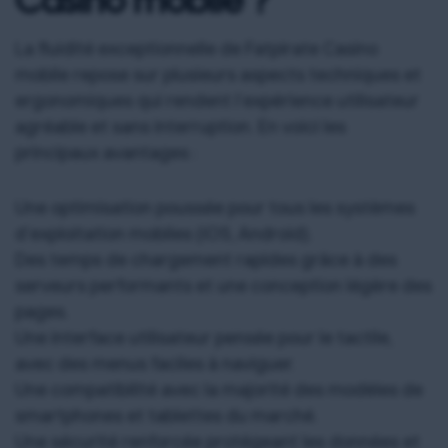
La fluidité exceptionnelle de Fatpirate Casino
mobile repose sur plusieurs aspects techniques et
ergonomiques qui rendent l’expérience utilisateur
agréable et sans interruption. En voici les
principaux avantages :
Une optimisation poussée pour tous les systèmes
d’exploitation mobiles (iOS, Android).
Des temps de chargement rapides grâce à des
serveurs performants et une conception légère des
pages.
Une interface utilisateur pensée pour le tactile,
avec des menus faciles à naviguer.
Une compatibilité avec la majorité des modèles de
smartphones et tablettes du marché.
Une sécurité renforcée protégeant les données et